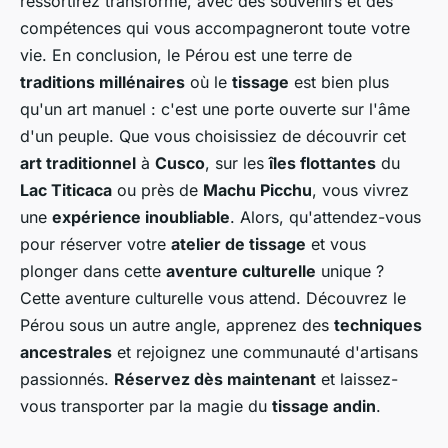
ressortirez transformé, avec des souvenirs et des
compétences qui vous accompagneront toute votre
vie. En conclusion, le Pérou est une terre de
traditions millénaires
où le
tissage
est bien plus
qu'un art manuel : c'est une porte ouverte sur l'âme
d'un peuple. Que vous choisissiez de découvrir cet
art traditionnel
à
Cusco
, sur les
îles flottantes
du
Lac Titicaca
ou près de
Machu Picchu
, vous vivrez
une
expérience inoubliable
. Alors, qu'attendez-vous
pour réserver votre
atelier de tissage
et vous
plonger dans cette
aventure culturelle
unique ?
Cette aventure culturelle vous attend. Découvrez le
Pérou sous un autre angle, apprenez des
techniques
ancestrales
et rejoignez une communauté d'artisans
passionnés.
Réservez dès maintenant
et laissez-
vous transporter par la magie du
tissage andin
.